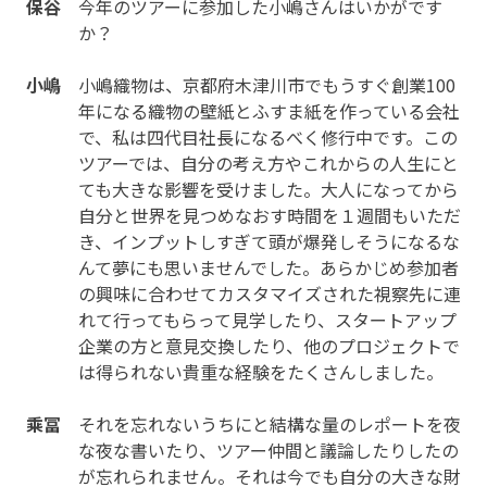
保谷
今年のツアーに参加した小嶋さんはいかがです
か？
小嶋
小嶋織物は、京都府木津川市でもうすぐ創業100
年になる織物の壁紙とふすま紙を作っている会社
で、私は四代目社長になるべく修行中です。この
ツアーでは、自分の考え方やこれからの人生にと
ても大きな影響を受けました。大人になってから
自分と世界を見つめなおす時間を１週間もいただ
き、インプットしすぎて頭が爆発しそうになるな
んて夢にも思いませんでした。あらかじめ参加者
の興味に合わせてカスタマイズされた視察先に連
れて行ってもらって見学したり、スタートアップ
企業の方と意見交換したり、他のプロジェクトで
は得られない貴重な経験をたくさんしました。
乘冨
それを忘れないうちにと結構な量のレポートを夜
な夜な書いたり、ツアー仲間と議論したりしたの
が忘れられません。それは今でも自分の大きな財