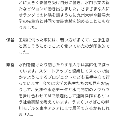
とに大きく影響を受け自分に響き、水門事業の新
たなビジョンが動き出しました。さまざまな人に
オランダでの体験を話すうちに九州大学や新潟大
学の先生方と共同で実装実験を始めることにもな
りました。
保谷
工場に伺った際には、若い方が多くて、生き生き
と楽しそうにかっこよく働いていたのが印象的で
した。
乘冨
水門を開けたり閉じたりする人手は高齢化で減っ
ています。スタートアップと協業してスマホで動
かすようにするプロジェクトなども若手中心で行
っています。今では大学の先生たちの知見をお借
りして、気象や水路データと水門開閉のノウハウ
を掛け合わせてAIで最適化して遠隔操作するとい
う社会実験を考えています。うまくいけばこの柳
川モデルを東南アジアにまで展開できるかもしれ
ません。