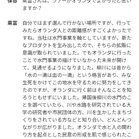
保谷
乘冨さんは、ツアーがオランダでよかったと思い
ますか？
乘冨
自分ではまず選んで行かない場所ですが、行って
みたらオランダ人との距離感がすごくよかったで
すね。当社は水門事業を軸としていますが、新た
なプロダクトを生み出したので、そちらの拡販に
意識が取られていました。でもオランダに行った
ことで水門事業の描けていなかった未来が開け
て、見通せるようになりました。柳川には昔から
「水の一滴は血の一滴」という格言があり、みな
生死をかけてこの地水を守るために努力をしてき
たのですが、オランダに行く前はそんなことを知
ろうともせずにいました。帰国後柳川の水門のこ
とを調べていたら、川や水路を研究されている大
学の研究者や市民団体の方、川を生かしたまちづ
くりをされている方などと知り合い、どんどんつ
ながりが広がりました。オランダで水と人の関わ
り方を起点とした民意の形成を肌で感じられたこ