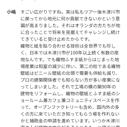
小嶋
すごい広がりですね。実は私もツアー後木津川市
に戻ってから地元に何か貢献できないかという意
識が高まりました。それはオランダの方たちが地
に合ったことで将来を見据えてチャレンジし続け
てきていると受け止めたからです。
織物と紙を貼り合わせる技術は全世界でも珍し
く、日本では木津川市が100年以上続く有数の産
地なんです。でも織物ふすま紙からはじまった地
場産業は和室の減少に伴い、第二の柱である織物
壁紙はビニール壁紙の台頭で需要も供給も減り、
プロの建築関係者でも知らない方が多い産業にな
ってしまいました。それで工場の横の築90年の
建物をリフォームし、織物の壁紙とふすま紙のシ
ョールーム兼カフェ兼コミュニティスペースを作
って、オープンファクトリーも含め、国内外の多
くの方に来ていただき知ってもらう場を作れない
かと補助金の申請を進めています。いつか木津川