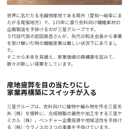
世界に名だたる毛織物産地である尾州（愛知〜岐阜にま
たがる尾張地方）で、135年に渡り衣料向け繊維素材の
企画製造を手掛けるのが三星グループです。
５代目代表の岩田真吾さんが、先代の和夫会長から事業
を受け継いだ時の繊維産業は厳しい状況下にありまし
た。
そこから未来を見据え、家業価値の再構築を試みて、
数々の新しい提案をしています。
産地疲弊を目の当たりにし
家業再構築にスイッチが入る
三星グループは、衣料向けに織物や編み物を作る三星毛
糸（株）を根幹に、合成樹脂の着色や加工をする三星ケ
ミカル（株）、ベンチャー企業投資や地域活性を手掛け
る（株）ウラノスの３つの事業を手掛けています。