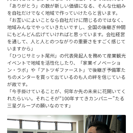
「ありがとう」の数が新しい価値になる、そんな仕組み
を自社だけでなく地域で作っていけたらと言います。
「お互いによいことなら自社だけに閉じるのではなく、
地域みんなでやっていきたいですし、全国の後継ぎ仲間
にもどんどん広げていければと思っています。会社経営
を通して、人と人とのつながりの重要さをすごく感じて
いますから」
「ひつじサミット尾州」の代表発起人を務めて産業観光
イベントで地域を活性化したり、「家業イノベーショ
ン・ラボ」や「アトツギファースト」で後継ぎ予備軍た
ちのメンターを買って出ているのも人の絆を信じている
が故です。
「今手掛けていることが、何年か先の未来に花開いてく
れたらいい。それこそが“100年すてきカンパニー”たる
三星グループの願いなのです」