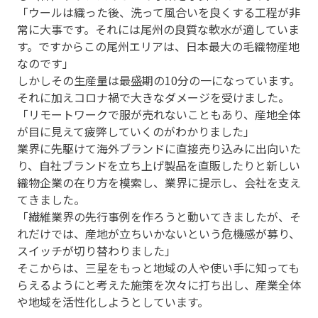
「ウールは織った後、洗って風合いを良くする工程が非
常に大事です。それには尾州の良質な軟水が適していま
す。ですからこの尾州エリアは、日本最大の毛織物産地
なのです」
しかしその生産量は最盛期の10分の一になっています。
それに加えコロナ禍で大きなダメージを受けました。
「リモートワークで服が売れないこともあり、産地全体
が目に見えて疲弊していくのがわかりました」
業界に先駆けて海外ブランドに直接売り込みに出向いた
り、自社ブランドを立ち上げ製品を直販したりと新しい
織物企業の在り方を模索し、業界に提示し、会社を支え
てきました。
「繊維業界の先行事例を作ろうと動いてきましたが、そ
れだけでは、産地が立ちいかないという危機感が募り、
スイッチが切り替わりました」
そこからは、三星をもっと地域の人や使い手に知っても
らえるようにと考えた施策を次々に打ち出し、産業全体
や地域を活性化しようとしています。