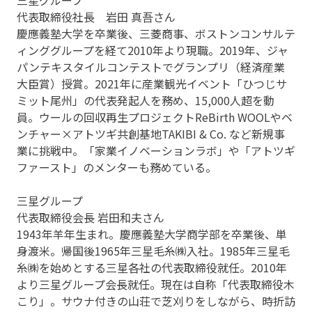
代表取締役社長 岩田 真吾さん
慶應義塾大学を卒業後、三菱商事、ボストンコンサルテ
ィンググループを経て2010年より現職。2019年、ジャ
パンテキスタイルコンテストでグランプリ（経済産業
大臣賞）授賞。2021年に産業観光イベント「ひつじサ
ミット尾州」の代表発起人を務め、15,000人超を動
員。ウールの回収再生プロジェクトReBirth WOOLやベ
ンチャー×アトツギ共創基地TAKIBI & Co. など新規事
業に挑戦中。「家業イノベーションラボ」や「アトツギ
ファースト」のメンターも務めている。
三星グループ
代表取締役会長 岩田和夫さん
1943年羊年生まれ。慶應義塾大学商学部を卒業後、単
身渡米。帰国後1965年三星毛糸㈱入社。1985年三星毛
糸㈱を始めとする三星各社の代表取締役就任。2010年
より三星グループ会長就任。現在は自称「代表取締役木
こり」。サウナ付きの山荘で芝刈りをしながら、時折訪