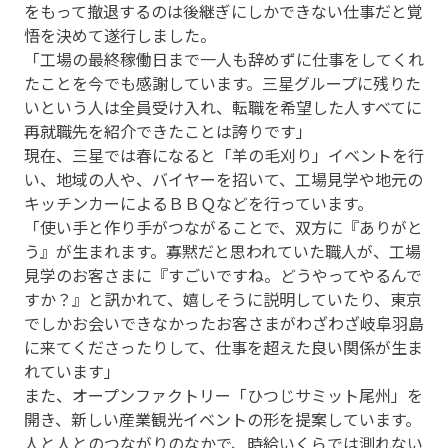
をもって撤退するのは後継ぎにしかできない仕事だと覚
悟を決めて遂行しました。
「工場の最終稼働日まで一人も辞めずに仕事をしてくれ
たことを今でも感謝しています。三星グループに残りた
いという人は全員受け入れ、転職を希望した人すべてに
再就職先を紹介できたことは誇りです」
現在、三星では春になると「羊の毛刈り」イベントを行
い、地域の人や、バイヤーを招いて、工場見学や地元の
キッチンカーによるＢＢＱなどを行っています。
「使い手と作り手がつながることで、双方に『ありがと
う』が生まれます。寡黙だと思われていた職人が、工場
見学のお客さまに『すごいですね。どうやってやるんで
すか？』と訊かれて、嬉しそうに説明していたり、東京
でしかお会いできなかったお客さまがわざわざ岐阜羽島
に来てくださったりして、仕事を超えた良い関係が生ま
れています」
また、オープンファクトリー「ひつじサミット尾州」を
開き、新しい産業観光イベントの形を提案しています。
人と人とのつながりのなかで、時給いくらでは測れない