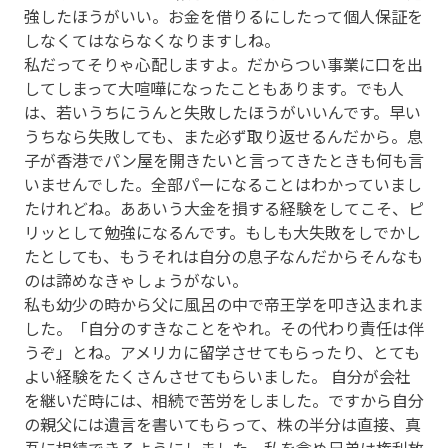
強したほうがいい。お金を借りるにしたって個人保証を
しなくてはならなくなりますしね。
私だってそりゃ心配しますよ。だからつい事業に口を出
してしまって大喧嘩になったこともあります。でも人
は、若いうちにうんと失敗したほうがいいんです。早い
うちなら失敗しても、また必ず取り返せるんだから。息
子が香港でパン屋を開きたいと言ってきたときも何も言
いませんでした。全部パーになることはわかっていまし
たけれどね。ああいう大金を損する経験をしてこそ、ピ
リッとして勉強になるんです。もしも大失敗をしでかし
たとしても、もうそれは自分の息子なんだからそんなも
のは諦めなきゃしょうがない。
私も幼少の時から父に風呂の中で帝王学を叩き込まれま
した。「自分のすきなことをやれ。その代わり責任は伴
うぞ」とね。アメリカに留学させてもらったり、とても
よい経験をたくさんさせてもらいました。 自分が会社
を継いだ時には、相続で苦労をしました。ですから自分
の親父には遺言を書いてもらって、株の半分は直接、真
吾に相続できるようにしました。私を含め兄弟は権利放