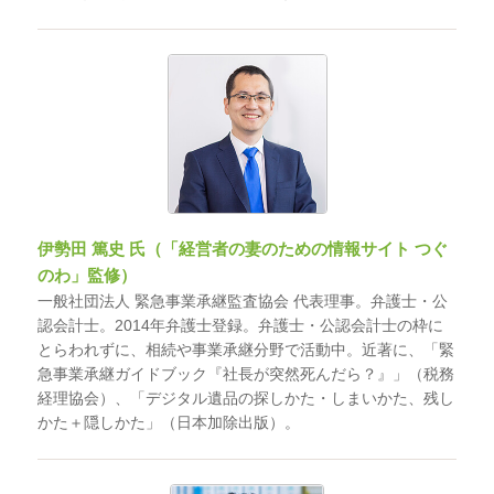
伊勢田 篤史 氏（「経営者の妻のための情報サイト つぐ
のわ」監修）
一般社団法人 緊急事業承継監査協会 代表理事。弁護士・公
認会計士。2014年弁護士登録。弁護士・公認会計士の枠に
とらわれずに、相続や事業承継分野で活動中。近著に、「緊
急事業承継ガイドブック『社長が突然死んだら？』」（税務
経理協会）、「デジタル遺品の探しかた・しまいかた、残し
かた＋隠しかた」（日本加除出版）。