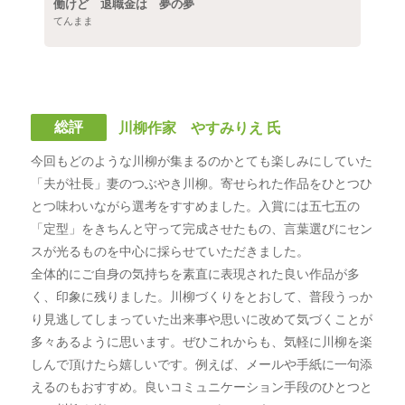
働けど 退職金は 夢の夢
てんまま
総評
川柳作家 やすみりえ 氏
今回もどのような川柳が集まるのかとても楽しみにしていた
「夫が社長」妻のつぶやき川柳。寄せられた作品をひとつひ
とつ味わいながら選考をすすめました。入賞には五七五の
「定型」をきちんと守って完成させたもの、言葉選びにセン
スが光るものを中心に採らせていただきました。
全体的にご自身の気持ちを素直に表現された良い作品が多
く、印象に残りました。川柳づくりをとおして、普段うっか
り見逃してしまっていた出来事や思いに改めて気づくことが
多々あるように思います。ぜひこれからも、気軽に川柳を楽
しんで頂けたら嬉しいです。例えば、メールや手紙に一句添
えるのもおすすめ。良いコミュニケーション手段のひとつと