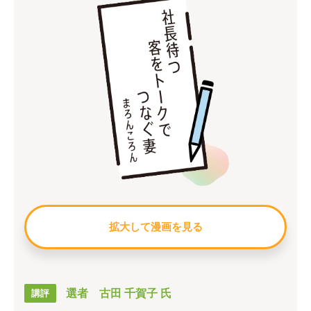
拡大して漫画を見る
選者 古田 千賀子 氏
講評