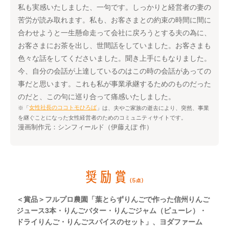
私も実感いたしました、一句です。しっかりと経営者の妻の
苦労が読み取れます。私も、お客さまとの約束の時間に間に
合わせようと一生懸命走って会社に戻ろうとする夫の為に、
お客さまにお茶を出し、世間話をしていました。お客さまも
色々な話をしてくださいました。聞き上手にもなりました。
今、自分の会話が上達しているのはこの時の会話があっての
事だと思います。これも私が事業承継するためのものだった
のだと、この句に巡り合って痛感いたしました。
女性社長のココトモひろば
※「
」は、夫やご家族の逝去により、突然、事業
を継ぐことになった女性経営者のためのコミュニティサイトです。
漫画制作元：シンフィールド（伊藤えぽ 作）
＜賞品＞フルプロ農園「葉とらずりんごで作った信州りんご
ジュース3本・りんごバター・りんごジャム（ピューレ）・
ドライりんご・りんごスパイスのセット」、ヨダファーム