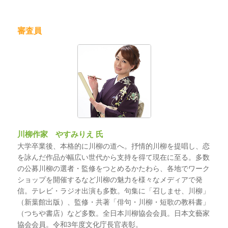
審査員
川柳作家 やすみりえ 氏
大学卒業後、本格的に川柳の道へ。抒情的川柳を提唱し、恋
を詠んだ作品が幅広い世代から支持を得て現在に至る。多数
の公募川柳の選者・監修をつとめるかたわら、各地でワーク
ショップを開催するなど川柳の魅力を様々なメディアで発
信。テレビ・ラジオ出演も多数。句集に「召しませ、川柳」
（新葉館出版）、監修・共著「俳句・川柳・短歌の教科書」
（つちや書店）など多数。全日本川柳協会会員。日本文藝家
協会会員。令和3年度文化庁長官表彰。