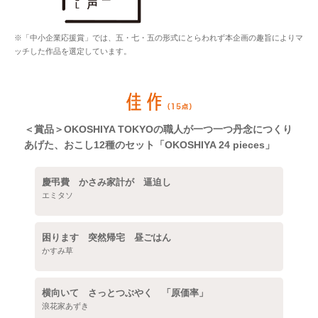
※「中小企業応援賞」では、五・七・五の形式にとらわれず本企画の趣旨によりマ
ッチした作品を選定しています。
＜賞品＞OKOSHIYA TOKYOの職人が一つ一つ丹念につくり
あげた、おこし12種のセット「OKOSHIYA 24 pieces」
慶弔費 かさみ家計が 逼迫し
エミタソ
困ります 突然帰宅 昼ごはん
かすみ草
横向いて さっとつぶやく 「原価率」
浪花家あずき