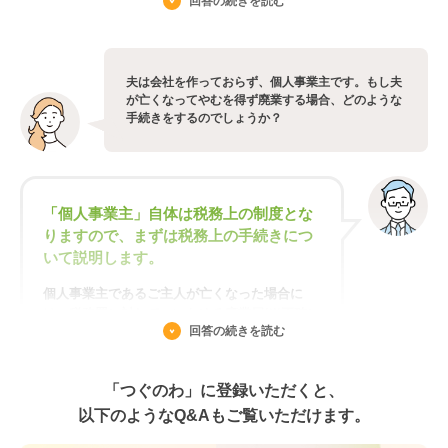
探しから始まりました。
回答の続きを読む
夫がいたころ、私は会社のことは何も知らず、
夫からも何も教えてもらえませんでした。本当
に何も聞かされていないと、通帳の場所すら分
夫は会社を作っておらず、個人事業主です。もし夫
が亡くなってやむを得ず廃業する場合、どのような
からず、大事な取引先にも迷惑をかけてしまい
手続きをするのでしょうか？
ます。まずはおおよその保管場所だけでも把握
されることをおすすめします。
「個人事業主」自体は税務上の制度とな
りますので、まずは税務上の手続きにつ
いて説明します。
個人事業主であるご主人が亡くなった場合に
は、税務署に対して、いわゆる廃業届(※正確に
回答の続きを読む
は、「個人事業の開業・廃業等届出書」という
書面)を提出する必要があります。亡くなった日
から1か月以内に提出する必要があるので注意
「つぐのわ」に登録いただくと、
が必要です。
以下のようなQ&Aもご覧いただけます。
ご主人が消費税の課税事業者であった場合(前々