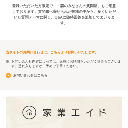
登録いただいた方限定で、「妻のみなさんの質問箱」もご用意
そのため、廃業にあたり、ご主人が生前にされ
しております。
質問箱へ寄せられた投稿の中から、多くいただ
ていた事業活動の清算を行う必要があります。
いた質問テーマに関し、Q&Aに随時回答を追加してまいりま
具体的には、1.未払の債務があれば、その支
す。
払、2.未出荷の商品があれば、その発送等を行
うことが考えられます。
なお、相続放棄を検討している場合には、この
ような対応をしてしまうと相続放棄が認められ
なくなってしまう恐れがあります。具体的な対
当サイトのお問い合わせは、こちらよりお願いいたします。
応に着手する前に、一度弁護士等の専門家に相
お問い合わせ内容によっては、返答にお時間をいただく場合もございま
談されるとよいでしょう。
す。恐れ入りますが、予めご了承ください。
※このQ&Aに記載の情報は2022年10月15日現在のもの
お問い合わせはこちら
となり、将来変更となる可能性があります。