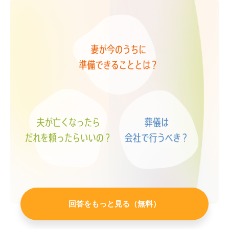
年度の課税売上高が1000万円を超える場合
等)、別途「個人事業者の死亡届出書」の提出が
必要となります。
また、所得税や消費税の確定申告が必要となる
場合には、亡くなった日から4か月以内に、故
人に代わって相続人が、亡くなった年の1月1日
から亡くなった日までの事業所得等の確定申告
をしなければなりません。これを「準確定申
告」といいます。
生前、ご主人が税務手続きを税理士の先生に依
頼していた場合には、顧問税理士の先生に具体
的な手続きについて確認されるとよいでしょ
う。
次に、相続や事務的な手続きについて説明しま
す。
相続放棄をしない限り、配偶者を含む相続人
回答をもっと見る（無料）
は、個人事業主であるご主人の財産や負債をす
べて引き継ぐこととなります。