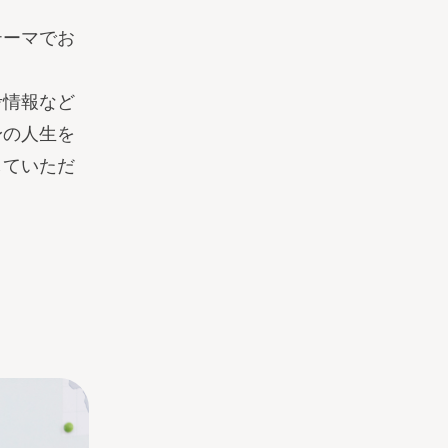
テーマでお
考情報など
身の人生を
していただ