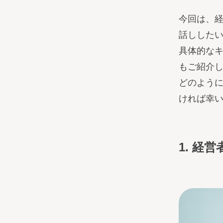
今回は、
話しした
具体的な
もご紹介
どのよう
ければ幸
1. 経