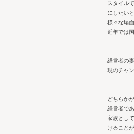
スタイル
にしたい
様々な場
近年では
経営者の
現のチャ
どちらか
経営者で
家族とし
けること