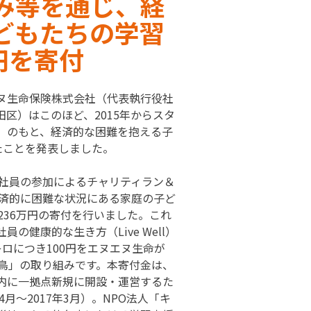
み等を通じ、経
どもたちの学習
円を寄付
ヌ生命保険株式会社（代表執行役社
区）はこのほど、2015年からスタ
」のもと、経済的な困難を抱える子
たことを発表しました。
命社員の参加によるチャリティラン＆
では、経済的に困難な状況にある家庭の子ど
236万円の寄付を行いました。これ
健康的な生き方（Live Well）
ロにつき100円をエヌエヌ生命が
二鳥」の取り組みです。本寄付金は、
内に一拠点新規に開設・運営するた
月～2017年3月）。NPO法人「キ