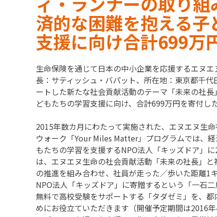
ィ・ランナーの取り組
済的な困難を抱える子
支援に向け合計699万
生命保険を通じて日本の中小企業を応援するエヌエ
長：サティッシュ・バパット、所在地：東京都千代田
ートした新たな社会貢献活動のテーマ「未来の社長
どもたちの学習支援に向け、合計699万円を寄付し
2015年数カ月にわたって実施された、エヌエヌ生
ウォーク「Your Miles Matter」プログラム
もたちの学習を支援するNPO法人「キッズドア」に
は、エヌエヌ生命の社会貢献活動「未来の社長」と社員の
の推進を組み合わせ、社員が走った／歩いた距離1キ
NPO法人「キッズドア」に寄贈するという「一石
無料で高校受験をサポートする「タダゼミ」を、都
めにお役立ていただきます（開催予定期間は2016年4