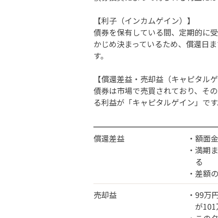
【利子（インカムゲイン）】
債券を保有している間、定期的に受
かじめ決まっているため、償還日ま
す。
【償還差益・売却益（キャピタルゲ
債券は市場で売買されており、その
る利益が「キャピタルゲイン」です
償還差益
・額面金
・満期ま
る
・差額の
売却益
・99万
が10
・このタ