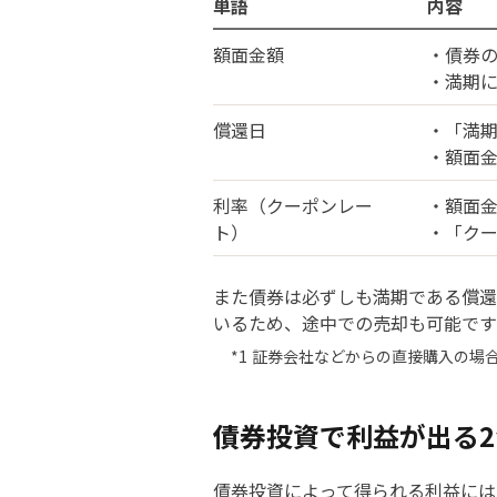
単語
内容
額面金額
・債券
・満期
償還日
・「満
・額面
利率（クーポンレー
・額面
ト）
・「ク
また債券は必ずしも満期である償還
いるため、途中での売却も可能です
証券会社などからの直接購入の場
債券投資で利益が出る
債券投資によって得られる利益には