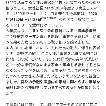
各地で活躍する女性起業家を発掘・応援するための取り
組みとして、女性社長.net が2014年度より実施してい
る「J300アワード」。7回目を迎える今年度は、
2020
年6月20日～8月27日
(*締切日延長）
の期間で一般公募によ
るエントリーを受け付けています。
今年度より、
エヌエヌ生命の協賛による「事業承継部
門：後継ぎウーマン賞」を新設
。事業を承継し新しい試
みを始めた女性を表彰する取り組みを始めました。
国内の中小企業において、先代社長の逝去に伴う代表者
変更（親族内承継） 時に女性が事業を承継する割合は
約4割（39%）となります。先代経営者の突然の逝去な
どで十分な準備がないまま家業・事業を承継せざるを得
なくなった女性をはじめ、事業承継により経営者となっ
たすべての女性を応援したいという思いを込めて新設し
ました。
突然の承継や家族内の承継に関わらず、事業を
承継し新たな挑戦をしているすべての女性が対象
となり
ます。
受賞者には特典として、J300アワードの受賞者特典に