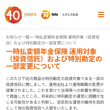
内容へスキップ
お知らせ一覧
>⼀時払変額年⾦保険 運⽤対象（投資信
託）および特別勘定の⼀部変更について
⼀時払変額年⾦保険 運⽤対象
（投資信託）および特別勘定の
⼀部変更について
このたび下記の商品の特別勘定の投資対象である⼀部の
投資信託に関しまして、運⽤会社より運⽤戦略の変更が
提案されました。これを受けて当保険への影響を弊社に
て精査したところ、将来的に特別勘定の運営に困難が⽣
じる可能性があると判断し、安定的な運営の維持を⽬的
として他の投資信託へ⼊替をいたします。