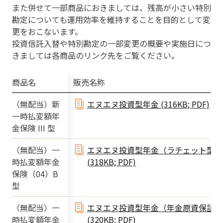
また併せて⼀部商品におきましては、残⾼が⼩さい特別
勘定についても運⽤効率を維持することを⽬的として変
更をおこないます。
投資信託⼊替や特別勘定の⼀部変更の概要や実施⽇につ
きましては各商品のリンク先をご覧ください。
商品名
販売名称
（無配当）新
エヌエヌ投資型年⾦ (316KB; PDF)
⼀時払変額年
⾦保険 III 型
（無配当）⼀
エヌエヌ投資型年⾦（ラチェット型）
時払変額年⾦
(318KB; PDF)
保険（04）B
型
（無配当）⼀
エヌエヌ投資型年⾦（年⾦原資保証型
時払変額年⾦
(320KB; PDF)