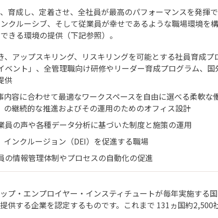
け、育成し、定着させ、全社員が最高のパフォーマンスを発揮で
インクルーシブ、そして従業員が幸せであるような職場環境を
ンできる環境の提供（下記参照）。
き、アップスキリング、リスキリングを可能とする社員育成プ
イベント」、全管理職向け研修やリーダー育成プログラム、国
提供
事内容に合わせて最適なワークスペースを自由に選べる柔軟な働
）の継続的な推進およびその運用のためのオフィス設計
業員の声や各種データ分析に基づいた制度と施策の運用
インクルージョン（DEI）を促進する職場
員の情報管理体制やプロセスの自動化の促進
ップ・エンプロイヤー・インスティチュートが毎年実施する国際
供する企業を認定するものです。これまで 131ヵ国約2,50