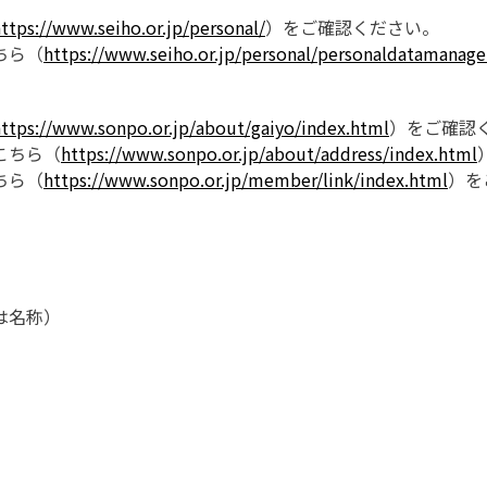
ttps://www.seiho.or.jp/personal/
）をご確認ください。
ちら（
https://www.seiho.or.jp/personal/personaldatamanage
ttps://www.sonpo.or.jp/about/gaiyo/index.html
）をご確認
こちら（
https://www.sonpo.or.jp/about/address/index.html
ちら（
https://www.sonpo.or.jp/member/link/index.html
）を
は名称）