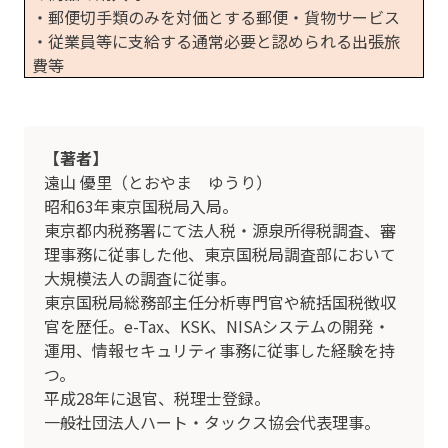
・郵便切手類のみを対価とする郵便・貨物サービス
・従業員等に支給する通常必要と認められる出張旅
費等
【著者】
遠山 優里（とおやま ゆうり）
昭和63年東京国税局入局。
東京都内税務署にて法人税・源泉所得税調査、審
理事務に従事した他、東京国税局調査部において
大規模法人の調査に従事。
東京国税局総務部主任分析専門官や統括国税徴収
官を歴任。e-Tax、KSK、NISAシステムの開発・
運用、情報セキュリティ事務に従事した経験を持
つ。
平成28年に退官、税理士登録。
一般社団法人ハート・タックス協会代表理事。