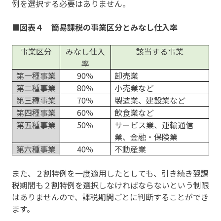
例を選択する必要はありません。
■図表４ 簡易課税の事業区分とみなし仕入率
事業区分
みなし仕入
該当する事業
率
第一種事業
90％
卸売業
第二種事業
80％
小売業など
第三種事業
70％
製造業、建設業など
第四種事業
60％
飲食業など
第五種事業
50％
サービス業、運輸通信
業、金融・保険業
第六種事業
40％
不動産業
また、２割特例を一度適用したとしても、引き続き翌課
税期間も２割特例を選択しなければならないという制限
はありませんので、課税期間ごとに判断することができ
ます。