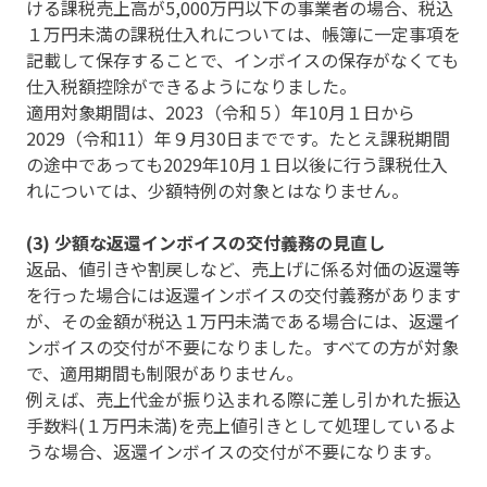
ける課税売上高が5,000万円以下の事業者の場合、税込
１万円未満の課税仕入れについては、帳簿に一定事項を
記載して保存することで、インボイスの保存がなくても
仕入税額控除ができるようになりました。
適用対象期間は、2023（令和５）年10月１日から
2029（令和11）年９月30日までです。たとえ課税期間
の途中であっても2029年10月１日以後に行う課税仕入
れについては、少額特例の対象とはなりません。
(3) 少額な返還インボイスの交付義務の見直し
返品、値引きや割戻しなど、売上げに係る対価の返還等
を行った場合には返還インボイスの交付義務があります
が、その金額が税込１万円未満である場合には、返還イ
ンボイスの交付が不要になりました。すべての方が対象
で、適用期間も制限がありません。
例えば、売上代金が振り込まれる際に差し引かれた振込
手数料(１万円未満)を売上値引きとして処理しているよ
うな場合、返還インボイスの交付が不要になります。