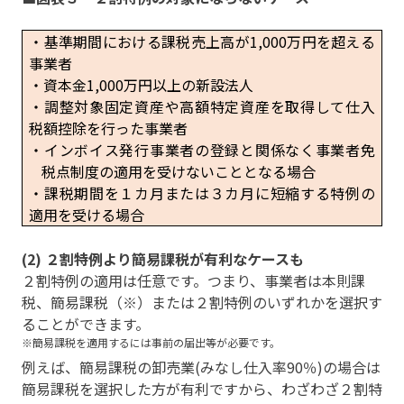
・基準期間における課税売上高が
1,000
万円を超える
事業者
・資本金
1,000
万円以上の新設法人
・調整対象固定資産や高額特定資産を取得して仕入
税額控除を行った事業者
・インボイス発行事業者の登録と関係なく事業者免
税点制度の適用を受けないこととなる場合
・課税期間を１カ月または３カ月に短縮する特例の
適用を受ける場合
(2) ２割特例より簡易課税が有利なケースも
２割特例の適用は任意です。つまり、事業者は本則課
税、簡易課税（※）または２割特例のいずれかを選択す
ることができます。
※簡易課税を適用するには事前の届出等が必要です。
例えば、簡易課税の卸売業(みなし仕入率90％)の場合は
簡易課税を選択した方が有利ですから、わざわざ２割特