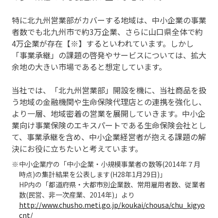
特に北九州営業部がカバーする地域は、中小企業の事業
者数でも北九州市で約3万企業、さらに山口県全体で約
4万企業が存在【※】するといわれています。しかし
「事業承継」の課題の啓発やサービスについては、拡大
余地の大きい市場であると想定しています。
当社では、「北九州営業部」開設を機に、当社商品を扱
う地域の金融機関や生命保険代理店との連携を強化し、
より一層、地域密着の営業を展開していきます。中小企
業向け事業保険のエキスパートである生命保険会社とし
て、事業承継を含め、中小企業経営者が抱える課題の解
決にお役に立ちたいと考えています。
中小企業庁の「中小企業・小規模事業者の数等(2014年７月
時点)の集計結果を公表します(H28年1月29日)」
HP内の「都道府県・大都市別企業数、常用雇用者数、従業者
数(民営、非一次産業、2014年)」より
http://www.chusho.meti.go.jp/koukai/chousa/chu_kigyo
cnt/