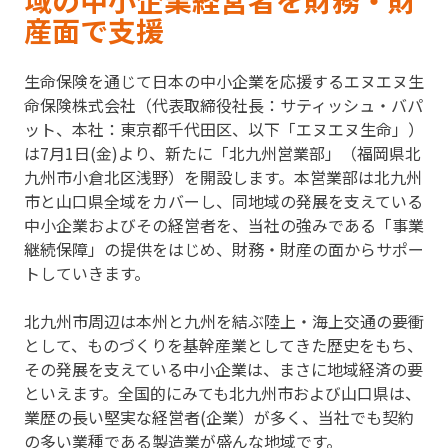
域の中小企業経営者を財務・財
産面で支援
生命保険を通じて日本の中小企業を応援するエヌエヌ生
命保険株式会社（代表取締役社長：サティッシュ・バパ
ット、本社：東京都千代田区、以下「エヌエヌ生命」）
は7月1日(金)より、新たに「北九州営業部」（福岡県北
九州市小倉北区浅野）を開設します。本営業部は北九州
市と山口県全域をカバーし、同地域の発展を支えている
中小企業およびその経営者を、当社の強みである「事業
継続保障」の提供をはじめ、財務・財産の面からサポー
トしていきます。
北九州市周辺は本州と九州を結ぶ陸上・海上交通の要衝
として、ものづくりを基幹産業としてきた歴史をもち、
その発展を支えている中小企業は、まさに地域経済の要
といえます。全国的にみても北九州市および山口県は、
業歴の長い堅実な経営者(企業）が多く、当社でも契約
の多い業種である製造業が盛んな地域です。