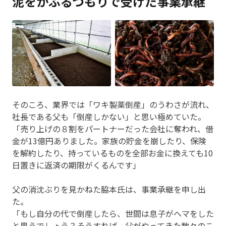
泥をかぶるつもりで受けた事業承継
そのころ、業界では「ワキ製薬倒産」のうわさが流れ、
社長である父も「倒産しかない」と思い極めていた。
「売り上げの８割をパートナーだった会社に奪われ、借
金が13億円ありました。家族の貯金を崩したり、保険
を解約したり、持っているものを全部お金に換えても10
日置きに返済の期限がくるんです」
父の消沈ぶりを見かねた脇本氏は、事業承継を申し出
た。
「もし自分の代で倒産したら、世間は息子がヘマをした
と思うでしょう？そうすれば、父がやってきた数々のこ