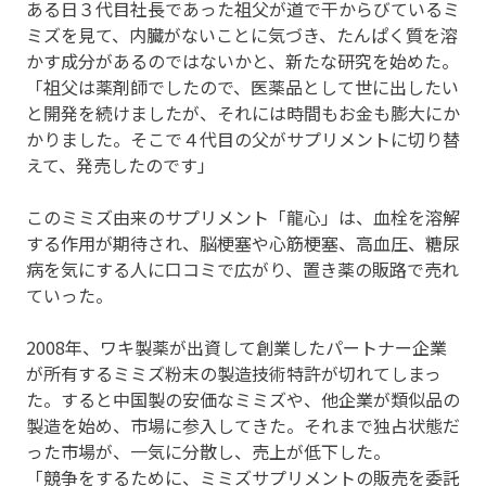
ある日３代目社長であった祖父が道で干からびているミ
ミズを見て、内臓がないことに気づき、たんぱく質を溶
かす成分があるのではないかと、新たな研究を始めた。
「祖父は薬剤師でしたので、医薬品として世に出したい
と開発を続けましたが、それには時間もお金も膨大にか
かりました。そこで４代目の父がサプリメントに切り替
えて、発売したのです」
このミミズ由来のサプリメント「龍心」は、血栓を溶解
する作用が期待され、脳梗塞や心筋梗塞、高血圧、糖尿
病を気にする人に口コミで広がり、置き薬の販路で売れ
ていった。
2008年、ワキ製薬が出資して創業したパートナー企業
が所有するミミズ粉末の製造技術特許が切れてしまっ
た。すると中国製の安価なミミズや、他企業が類似品の
製造を始め、市場に参入してきた。それまで独占状態だ
った市場が、一気に分散し、売上が低下した。
「競争をするために、ミミズサプリメントの販売を委託