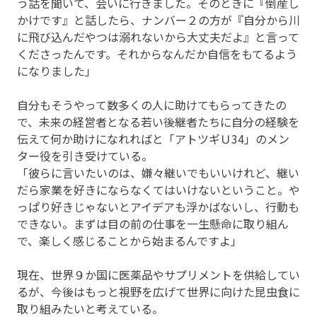
う話を聞いて、会いに行きました。そのときに『倒産し
かけです』と話したら、ナンバー２の方が『自分から川
に飛び込んだやつは溺れないから大丈夫だよ』と言って
くださったんです。それからなんだか自信をもてるよう
になりました」
自分もそうやって数多くの人に助けてもらってきたの
で、未来の経営者となる若い後継者たちに自分の経験を
伝えて何か助けになれればと「アトツギＵ34」のメン
ター役を引き受けている。
「彼らに言いたいのは、嫌々継いでもいいけれど、継い
だら家業を好きにならなくてはいけないということ。や
っぱり好きじゃないとアイデアも浮かばないし、行動も
できない。まずは目の前の仕事を一生懸命に取り組ん
で、楽しく感じることから始まるんですよ」
現在、世界９か国に医薬品やサプリメントを供給してい
るが、今後はもっと視野を広げて世界に向けた昆虫食に
取り組みたいと考えている。