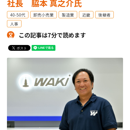
社長 脇本 真之介氏
40-50代
卸売小売業
製造業
近畿
後継者
人事
この記事は7分で読めます