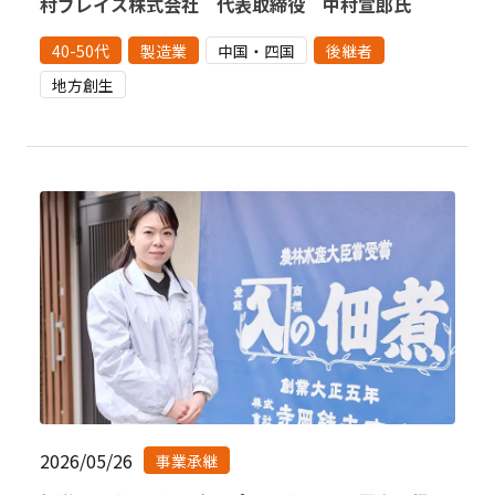
村ブレイス株式会社 代表取締役 中村宣郎氏
40-50代
製造業
中国・四国
後継者
地方創生
2026/05/26
事業承継