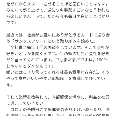
をゼロからスタートさせることほど面白いことはない。
みんなで盛り上げて、逆にワキ製薬すごいなと言われた
ら楽しいやん！って。だから今も毎日面白いことばかり
です」
最近では、社員がお互いにありがとうをカードで送り合
う「サンクスツリー」という取り組みを始めた。
「全社員と毎年１回の面談をしています。そこで会社が
好きかどうかを聞くんです。今75％の社員が会社を好き
だと言ってくれています。でもまだまだですね。100％
じゃないとダメなんです」
嫌いとはっきり言ってくれる社員も貴重な存在だ。そう
やって意見がいいやすい職場風土を意識して作ってい
る。
そして業績を改善して、内部留保を増やし、利益を社員
に還元していきたい。
「コロナの予防努力で風邪薬の売り上げが減ったり、海
外流通が止まったりしましたが、それでも給料や賞与を