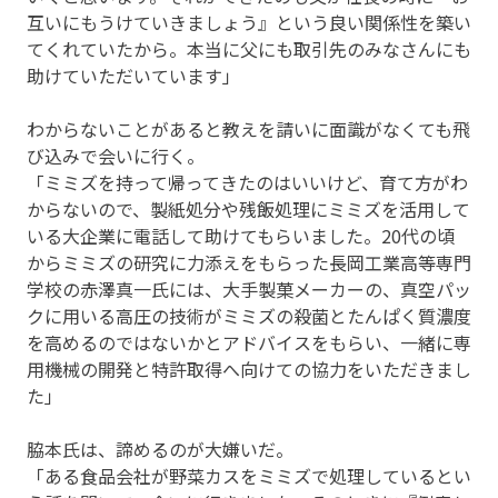
互いにもうけていきましょう』という良い関係性を築い
てくれていたから。本当に父にも取引先のみなさんにも
助けていただいています」
わからないことがあると教えを請いに面識がなくても飛
び込みで会いに行く。
「ミミズを持って帰ってきたのはいいけど、育て方がわ
からないので、製紙処分や残飯処理にミミズを活用して
いる大企業に電話して助けてもらいました。20代の頃
からミミズの研究に力添えをもらった長岡工業高等専門
学校の赤澤真一氏には、大手製菓メーカーの、真空パッ
クに用いる高圧の技術がミミズの殺菌とたんぱく質濃度
を高めるのではないかとアドバイスをもらい、一緒に専
用機械の開発と特許取得へ向けての協力をいただきまし
た」
脇本氏は、諦めるのが大嫌いだ。
「ある食品会社が野菜カスをミミズで処理しているとい